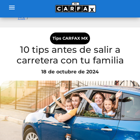
menu
Blog
Tips Carfax
10 tips antes de salir a carretera
Mx
con tu familia
Tips CARFAX MX
10 tips antes de salir a
carretera con tu familia
18 de octubre de 2024