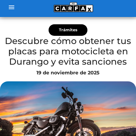
menu
Blog
Tramites
Descubre cómo obtener tus placas
para motocicleta en Durango y
evita sanciones
Trámites
Descubre cómo obtener tus
placas para motocicleta en
Durango y evita sanciones
19 de noviembre de 2025